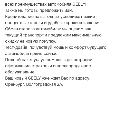
Ассистент движения по автомагистрали (HWA)
всех преимуществах автомобиля GEELY!
Система распознавания дорожных знаков (TSI)
Также мы готовы предложить Вам:
Система информирования об усталости водителя
Кредитование на выгодных условиях: низкие
Механизм блокировки открывания задних боковых
процентные ставки и удобные сроки погашения.
дверей изнутри "детский замок"
Обмен старого автомобиля: мы оценим ваш
Крепление для детских кресел стандарта ISOFIX на
текущий транспорт и предложим максимальную
втором ряду сидений
скидку на новую покупку.
Комфорт
Тест-драйв: почувствуй мощь и комфорт будущего
6 режимов движения (комфортный, экономичный,
автомобиля прямо сейчас!
спортивный, интеллектуальный, снег, внедорожный)
Полный пакет услуг: помощь в регистрации,
Система старт/стоп
оформление страховки и послепродажное
Система интеллектуального управления дальним
обслуживание.
светом фар (AHBC)
Ваш новый GEELY уже ждет Вас по адресу:
Электроусилитель рулевого управления (EPS)
Оренбург, Волгоградская 2А.
Регулировка руля по высоте и по вылету
Шумоизолирующие стекла (лобовое стекло, передние
боковые стекла)
Трехзонный климат-контроль
Подогрев передних и задних сидений
Электрообгорев лобового стекла и форсунок