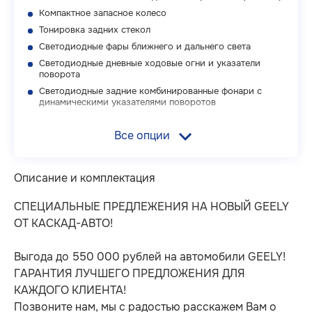
Компактное запасное колесо
Тонировка задних стекол
Светодиодные фары ближнего и дальнего света
Светодиодные дневные ходовые огни и указатели
поворота
Светодиодные задние комбинированные фонари с
динамическими указателями поворотов
Подсветка в наружных зеркалах заднего вида
Все опции
Панорамная крыша с люком
Рейлинги на крыше
Безопасность
Описание и комплектация
Система экстренного удержания автомобиля в полосе
СПЕЦИАЛЬНЫЕ ПРЕДЛЕЖЕНИЯ НА НОВЫЙ GEELY
движения (ELKA)
ОТ КАСКАД-АВТО!
Система контроля слепых зон (BSD)
Система предупреждения об опасности при
открывании дверей (DOW)
Выгодa до 550 000 рублeй на aвтомобили GEELY!
Система помощи при выезде задним ходом (RCTA)
ГAРАНТИЯ ЛУЧШЕГО ПРЕДЛОЖЕНИЯ ДЛЯ
Ассистент смены полосы (LCA)
КАЖДОГО КЛИЕНТА!
Система предупреждения наезда сзади (CMSR)
Позвоните нам, мы с радостью расскажем Вам о